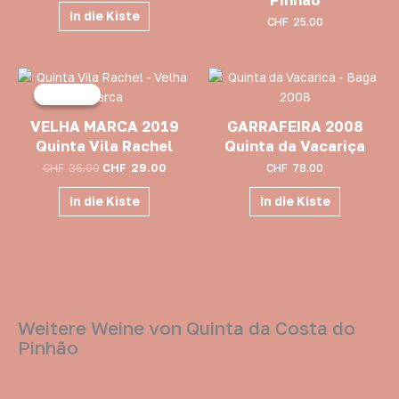
Pinhão
In die Kiste
CHF
25.00
Ursprünglicher
Aktueller
Preis
Preis
Angebot!
Angebot!
war:
ist:
CHF36.00
CHF29.00.
VELHA MARCA 2019
GARRAFEIRA 2008
Quinta Vila Rachel
Quinta da Vacariça
CHF
36.00
CHF
29.00
CHF
78.00
In die Kiste
In die Kiste
Weitere Weine von Quinta da Costa do
Pinhão