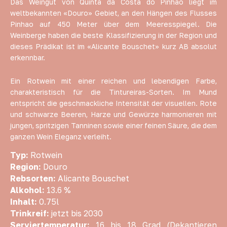
Das Weingut von Quinta da Costa do Pinhao liegt im
weltbekannten «Douro» Gebiet, an den Hängen des Flusses
Pinhao auf 450 Meter über dem Meeresspiegel. Die
Weinberge haben die beste Klassifizierung in der Region und
dieses Prädikat ist im «Alicante Bouschet» kurz AB absolut
erkennbar.
Ein Rotwein mit einer reichen und lebendigen Farbe,
charakteristisch für die Tintureiras-Sorten. Im Mund
entspricht die geschmackliche Intensität der visuellen. Rote
und schwarze Beeren, Harze und Gewürze harmonieren mit
jungen, spritzigen Tanninen sowie einer feinen Säure, die dem
ganzen Wein Eleganz verleiht.
Typ:
Rotwein
Region:
Douro
Rebsorten:
Alicante Bouschet
Alkohol:
13.6 %
Inhalt:
0.75l
Trinkreif:
jetzt bis 2030
Serviertemperatur:
16 bis 18 Grad (Dekantieren