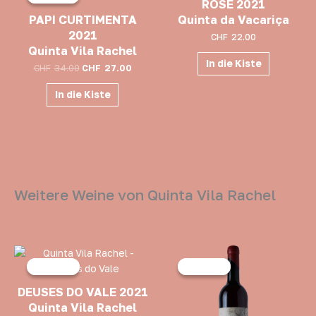
war:
ist:
ROSÉ 2021
CHF34.00
CHF27.00.
PAPI CURTIMENTA
Quinta da Vacariça
2021
CHF
22.00
Quinta Vila Rachel
In die Kiste
CHF
34.00
CHF
27.00
In die Kiste
Weitere Weine von Quinta Vila Rachel
Ursprünglicher
Aktueller
Ursprünglicher
Aktuell
Preis
Preis
Preis
Preis
Angebot!
Angebot!
Angebot!
Angebot!
war:
ist:
war:
ist:
CHF25.00
CHF20.00.
CHF28.00
CHF23.0
DEUSES DO VALE 2021
Quinta Vila Rachel