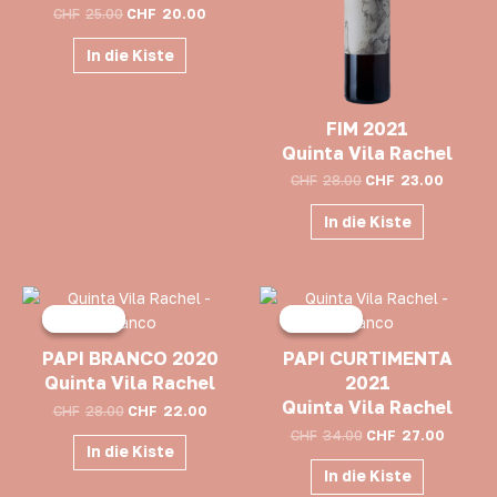
CHF
25.00
CHF
20.00
In die Kiste
FIM 2021
Quinta Vila Rachel
CHF
28.00
CHF
23.00
In die Kiste
Ursprünglicher
Aktueller
Ursprünglicher
Aktuell
Preis
Preis
Preis
Preis
Angebot!
Angebot!
Angebot!
Angebot!
war:
ist:
war:
ist:
CHF28.00
CHF22.00.
CHF34.00
CHF27.0
PAPI BRANCO 2020
PAPI CURTIMENTA
Quinta Vila Rachel
2021
Quinta Vila Rachel
CHF
28.00
CHF
22.00
CHF
34.00
CHF
27.00
In die Kiste
In die Kiste