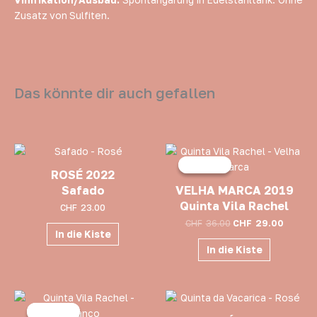
Vinifikation/Ausbau:
Spontangärung in Edelstahltank. Ohne
Zusatz von Sulfiten.
Das könnte dir auch gefallen
Ursprünglicher
Aktuell
Preis
Preis
Angebot!
Angebot!
war:
ist:
ROSÉ 2022
CHF36.00
CHF29.0
Safado
VELHA MARCA 2019
Quinta Vila Rachel
CHF
23.00
CHF
36.00
CHF
29.00
In die Kiste
In die Kiste
Ursprünglicher
Aktueller
Preis
Preis
Angebot!
Angebot!