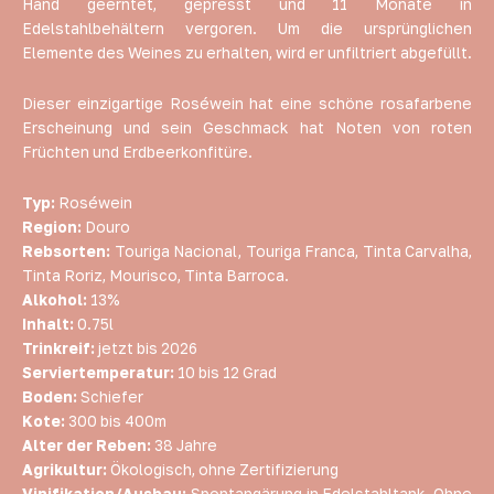
Hand geerntet, gepresst und 11 Monate in
Edelstahlbehältern vergoren. Um die ursprünglichen
Elemente des Weines zu erhalten, wird er unfiltriert abgefüllt.
Dieser einzigartige Roséwein hat eine schöne rosafarbene
Erscheinung und sein Geschmack hat Noten von roten
Früchten und Erdbeerkonfitüre.
Typ:
Roséwein
Region:
Douro
Rebsorten:
Touriga Nacional, Touriga Franca, Tinta Carvalha,
Tinta Roriz, Mourisco, Tinta Barroca.
Alkohol:
13%
Inhalt:
0.75l
Trinkreif:
jetzt bis 2026
Serviertemperatur:
10 bis 12 Grad
Boden:
Schiefer
Kote:
300 bis 400m
Alter der Reben:
38 Jahre
Agrikultur:
Ökologisch, ohne Zertifizierung